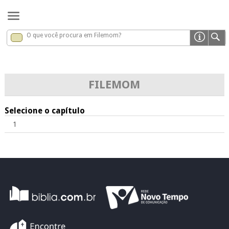
O que você procura em Filemom?
Filemom
x
FILEMOM
Selecione o capítulo
1