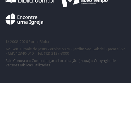
©
2008-
2026 Portal Bíblia
Av. Gen. Euryale de Jesus Zerbine 5876 - Jardim São Gabriel - Jacareí-SP
- CEP: 12340-010 Tel: (12) 2127-3000
Fale Conosco
::
Como chegar
::
Localização (mapa)
::
Copyright de
Versões Bíblicas Utilizadas