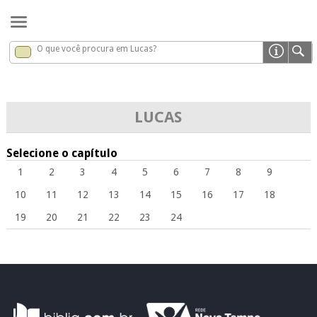
O que você procura em Lucas?
Lucas
x
LUCAS
Selecione o capítulo
1
2
3
4
5
6
7
8
9
10
11
12
13
14
15
16
17
18
19
20
21
22
23
24