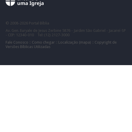
©
2008-
2026 Portal Bíblia
Av. Gen. Euryale de Jesus Zerbine 5876 - Jardim São Gabriel - Jacareí-SP
- CEP: 12340-010 Tel: (12) 2127-3000
Fale Conosco
::
Como chegar
::
Localização (mapa)
::
Copyright de
Versões Bíblicas Utilizadas