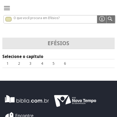
O que você procura em Efésios?
Efésios
x
EFÉSIOS
Selecione o capítulo
1
2
3
4
5
6