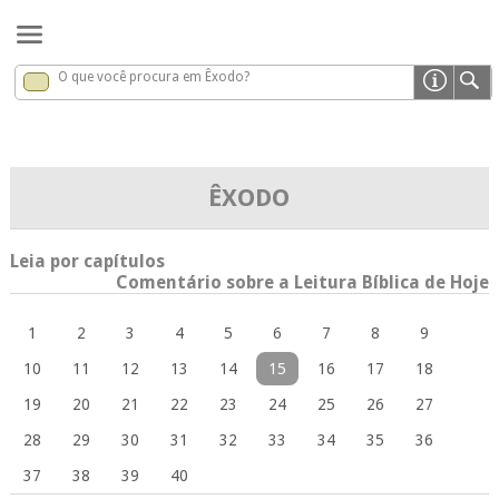
O que você procura em Êxodo?
Êxodo
x
ÊXODO
Leia por capítulos
Comentário sobre a Leitura Bíblica de Hoje
1
2
3
4
5
6
7
8
9
10
11
12
13
14
15
16
17
18
19
20
21
22
23
24
25
26
27
28
29
30
31
32
33
34
35
36
37
38
39
40