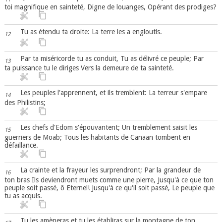
toi magnifique en sainteté, Digne de louanges, Opérant des prodiges?
Tu as étendu ta droite: La terre les a engloutis.
12
Par ta miséricorde tu as conduit, Tu as délivré ce peuple; Par
13
ta puissance tu le diriges Vers la demeure de ta sainteté.
Les peuples l'apprennent, et ils tremblent: La terreur s'empare
14
des Philistins;
Les chefs d'Edom s'épouvantent; Un tremblement saisit les
15
guerriers de Moab; Tous les habitants de Canaan tombent en
défaillance.
La crainte et la frayeur les surprendront; Par la grandeur de
16
ton bras Ils deviendront muets comme une pierre, Jusqu'à ce que ton
peuple soit passé, ô Eternel! Jusqu'à ce qu'il soit passé, Le peuple que
tu as acquis.
Tu les amèneras et tu les établiras sur la montagne de ton