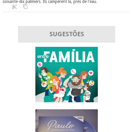
soixante-dix palmiers. Ils campèrent là, près de l'eau.
SUGESTÕES