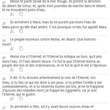
Moïse fit partir Israël de la mer Rouge. Ils prirent la direction
22
du désert de Schur; et, après trois journées de marche dans le désert,
ils ne trouvèrent point d'eau.
Ils arrivèrent à Mara; mais ils ne purent pas boire l'eau de
23
Mara parce qu'elle était amère. C'est pourquoi ce lieu fut appelé Mara.
Le peuple murmura contre Moïse, en disant: Que boirons-
24
nous?
Moïse cria à l'Eternel; et l'Eternel lui indiqua un bois, qu'il jeta
25
dans l'eau. Et l'eau devint douce. Ce fut là que l'Eternel donna au
peuple des lois et des ordonnances, et ce fut là qu'il le mit à l'épreuve.
Il dit: Si tu écoutes attentivement la voix de l'Eternel, ton
26
Dieu, si tu fais ce qui est droit à ses yeux, si tu prêtes l'oreille à ses
commandements, et si tu observes toutes ses lois, je ne te frapperai
d'aucune des maladies dont j'ai frappé les Egyptiens; car je suis
l'Eternel, qui te guérit.
Ils arrivèrent à Elim, où il y avait douze sources d'eau et
27