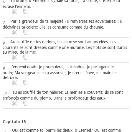
Ta droite, ô Eternel! a signalé sa force; Ta droite, ô Eternel! a
6
écrasé l'ennemi.
Par la grandeur de ta majesté Tu renverses tes adversaires; Tu
7
déchaînes ta colère: Elle les consume comme du chaume.
Au souffle de tes narines, les eaux se sont amoncelées, Les
8
courants se sont dressés comme une muraille, Les flots se sont durcis
au milieu de la mer.
L'ennemi disait: Je poursuivrai, j'atteindrai, Je partagerai le
9
butin; Ma vengeance sera assouvie, Je tirerai l'épée, ma main les
détruira.
Tu as soufflé de ton haleine: La mer les a couverts; Ils se sont
10
enfoncés comme du plomb, Dans la profondeur des eaux.
Capítulo 15
Qui est comme toi parmi les dieux, ô Eternel? Qui est comme
11