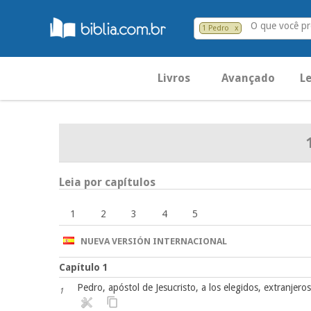
O que você p
1 Pedro
x
Livros
Avançado
Le
Leia por capítulos
1
2
3
4
5
NUEVA VERSIÓN INTERNACIONAL
Capítulo 1
Pedro, apóstol de Jesucristo, a los elegidos, extranjeros
1