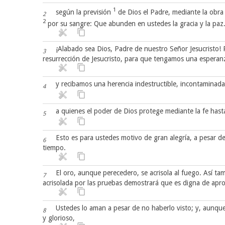
1
según la previsión
de Dios el Padre, mediante la obra s
2
2
por su sangre: Que abunden en ustedes la gracia y la paz
¡Alabado sea Dios, Padre de nuestro Señor Jesucristo! 
3
resurrección de Jesucristo, para que tengamos una esperan
y recibamos una herencia indestructible, incontaminada 
4
a quienes el poder de Dios protege mediante la fe hasta
5
Esto es para ustedes motivo de gran alegría, a pesar d
6
tiempo.
El oro, aunque perecedero, se acrisola al fuego. Así ta
7
acrisolada por las pruebas demostrará que es digna de aprob
Ustedes lo aman a pesar de no haberlo visto; y, aunque
8
y glorioso,