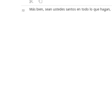
Más bien, sean ustedes santos en todo lo que hagan, 
15
pues está escrito: «Sean santos, porque yo soy santo
16
Ya que invocan como Padre al que juzga con imparcial
17
peregrinos en este mundo.
Como bien saben, ustedes fueron rescatados de la vid
18
rescate no se pagó con cosas perecederas, como el oro o la 
sino con la preciosa sangre de Cristo, como de un cor
19
Cristo, a quien Dios escogió antes de la creación del
20
ustedes.