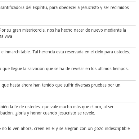
antificadora del Espíritu, para obedecer a Jesucristo y ser redimidos
.
Por su gran misericordia, nos ha hecho nacer de nuevo mediante la
za viva
e inmarchitable. Tal herencia está reservada en el cielo para ustedes,
 que llegue la salvación que se ha de revelar en los últimos tiempos.
e que hasta ahora han tenido que sufrir diversas pruebas por un
mbién la fe de ustedes, que vale mucho más que el oro, al ser
ación, gloria y honor cuando Jesucristo se revele.
 no lo ven ahora, creen en él y se alegran con un gozo indescriptible