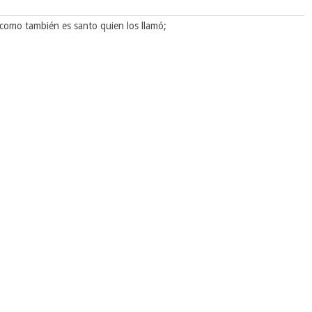
como también es santo quien los llamó;
4
».
idad las obras de cada uno, vivan con temor reverente mientras sean
a absurda que heredaron de sus antepasados. El precio de su
plata,
dero sin mancha y sin defecto.
 mundo, se ha manifestado en estos últimos tiempos en beneficio de