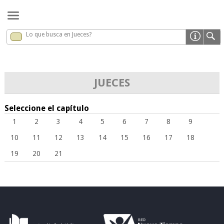
Lo que busca en Jueces?
Jueces
x
JUECES
Seleccione el capítulo
1
2
3
4
5
6
7
8
9
10
11
12
13
14
15
16
17
18
19
20
21