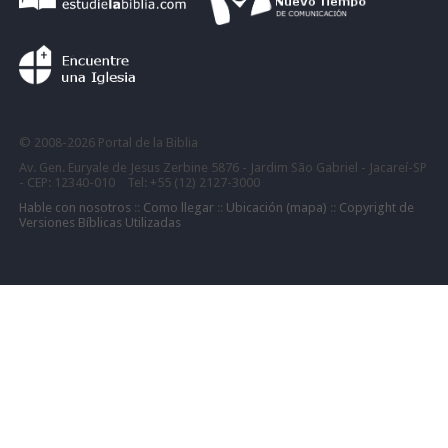
©
2008-
2026 Portal de la Biblia
Av. Gen. Euryale de Jesus Zerbine 5876 - Jardim São Gabriel - Jacareí-SP
- CEP: 12340-010 Tel: +55 (12) 2127-3000
Hable con nosotros
::
Como llegar
::
Ubicación (mapa)
::
Copyright de
Versiones Bíblicas Utilizadas