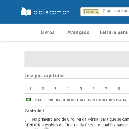
O que você pr
Esdras
x
Livros
Avançado
Leitura para
Leia por capítulos
1
2
3
4
5
6
7
8
JOÃO FERREIRA DE ALMEIDA CORRIGIDA E REVISADA, 
Capítulo 1
No primeiro ano de Ciro, rei da Pérsia (para que se cu
1
SENHOR o espírito de Ciro, rei da Pérsia, o qual fez passa