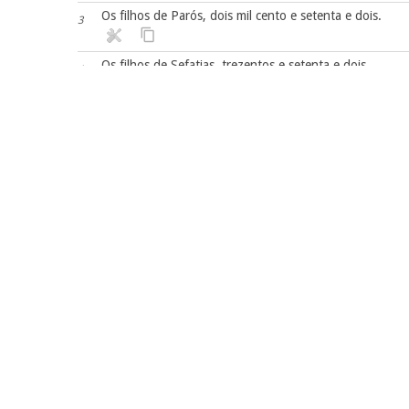
Os filhos de Parós, dois mil cento e setenta e dois.
3
Os filhos de Sefatias, trezentos e setenta e dois.
4
Os filhos de Ará, setecentos e setenta e cinco.
5
Os filhos de Paate-Moabe, dos filhos de Jesuá-Joabe, do
6
Os filhos de Elão, mil duzentos e cinqüenta e quatro.
7
Os filhos de Zatu, novecentos e quarenta e cinco.
8
Os filhos de Zacai, setecentos e sessenta.
9