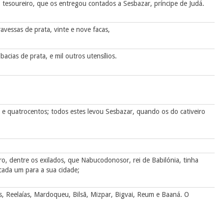
 o tesoureiro, que os entregou contados a Sesbazar, príncipe de Judá.
ravessas de prata, vinte e nove facas,
acias de prata, e mil outros utensílios.
l e quatrocentos; todos estes levou Sesbazar, quando os do cativeiro
iro, dentre os exilados, que Nabucodonosor, rei de Babilónia, tinha
 cada um para a sua cidade;
s, Reelaías, Mardoqueu, Bilsã, Mizpar, Bigvai, Reum e Baaná. O