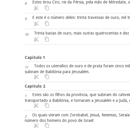
Estes tirou Ciro, rei da Pérsia, pela mão de Mitredate,
8
E este é o número deles: trinta travessas de ouro, mil t
9
Trinta bacias de ouro, mais outras quatrocentas e dez b
10
Capítulo 1
Todos os utensílios de ouro e de prata foram cinco mi
11
subiram de Babilónia para Jerusalém.
Capítulo 2
Estes são os filhos da província, que subiram do cative
1
transportado a Babilónia, e tornaram a Jerusalém e a Judá,
Os quais vieram com Zorobabel, Jesuá, Neemias, Seraía
2
número dos homens do povo de Israel: