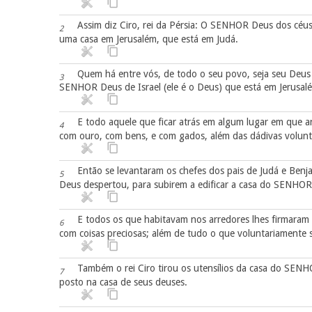
Assim diz Ciro, rei da Pérsia: O SENHOR Deus dos céus 
2
uma casa em Jerusalém, que está em Judá.
Quem há entre vós, de todo o seu povo, seja seu Deus c
3
SENHOR Deus de Israel (ele é o Deus) que está em Jerusal
E todo aquele que ficar atrás em algum lugar em que 
4
com ouro, com bens, e com gados, além das dádivas voluntá
Então se levantaram os chefes dos pais de Judá e Benjam
5
Deus despertou, para subirem a edificar a casa do SENHOR
E todos os que habitavam nos arredores lhes firmaram
6
com coisas preciosas; além de tudo o que voluntariamente 
Também o rei Ciro tirou os utensílios da casa do SENH
7
posto na casa de seus deuses.