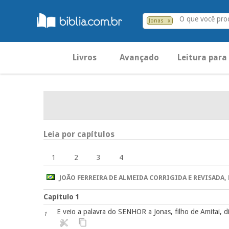
O que você pro
Jonas
x
Livros
Avançado
Leitura para
Leia por capítulos
1
2
3
4
JOÃO FERREIRA DE ALMEIDA CORRIGIDA E REVISADA, 
Capítulo 1
E veio a palavra do SENHOR a Jonas, filho de Amitai, d
1