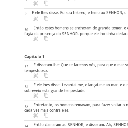
E ele lhes disse: Eu sou hebreu, e temo ao SENHOR, o 
9
Então estes homens se encheram de grande temor, e d
10
fugia da presença do SENHOR, porque ele lho tinha declar
Capítulo 1
E disseram-lhe: Que te faremos nós, para que o mar s
11
tempestuoso.
E ele lhes disse: Levantai-me, e lançai-me ao mar, e o
12
sobreveio esta grande tempestade.
Entretanto, os homens remavam, para fazer voltar o 
13
cada vez mais contra eles.
Então clamaram ao SENHOR, e disseram: Ah, SENHOR!
14