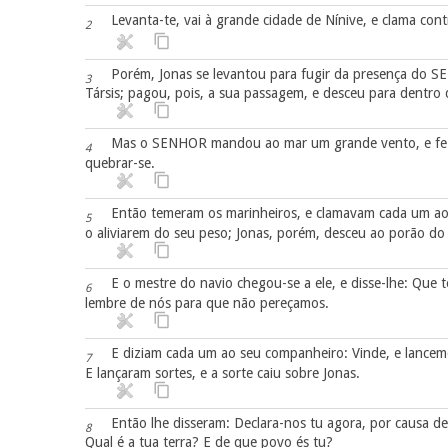
Levanta-te, vai à grande cidade de Nínive, e clama cont
2
Porém, Jonas se levantou para fugir da presença do S
3
Társis; pagou, pois, a sua passagem, e desceu para dentro 
Mas o SENHOR mandou ao mar um grande vento, e fez-
4
quebrar-se.
Então temeram os marinheiros, e clamavam cada um ao 
5
o aliviarem do seu peso; Jonas, porém, desceu ao porão do
E o mestre do navio chegou-se a ele, e disse-lhe: Que 
6
lembre de nós para que não pereçamos.
E diziam cada um ao seu companheiro: Vinde, e lancemo
7
E lançaram sortes, e a sorte caiu sobre Jonas.
Então lhe disseram: Declara-nos tu agora, por causa 
8
Qual é a tua terra? E de que povo és tu?