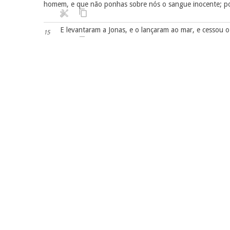
homem, e que não ponhas sobre nós o sangue inocente; po
E levantaram a Jonas, e o lançaram ao mar, e cessou o
15
Temeram, pois, estes homens ao SENHOR com grande t
16
Preparou, pois, o SENHOR um grande peixe, para que tr
17
entranhas do peixe.
Capítulo 2
E orou Jonas ao SENHOR, seu Deus, das entranhas do 
1
E disse: Na minha angústia clamei ao SENHOR, e ele me 
2
Porque tu me lançaste no profundo, no coração dos mar
3
tuas vagas têm passado por cima de mim.