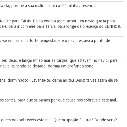
ra ela, porque a sua malícia subiu até à minha presença.
ENHOR para Társis. E descendo a Jope, achou um navio que ia para
dele, para ir com eles para Társis, para longe da presença do SENHOR.
se no mar uma forte tempestade, e o navio estava a ponto de
seu deus, e lançaram ao mar as cargas, que estavam no navio, para
 navio, e, tendo-se deitado, dormia um profundo sono.
tens, dorminhoco? Levanta-te, clama ao teu Deus; talvez assim ele se
s sortes, para que saibamos por que causa nos sobreveio este mal.
de quem nos sobreveio este mal. Que ocupação é a tua? Donde vens?