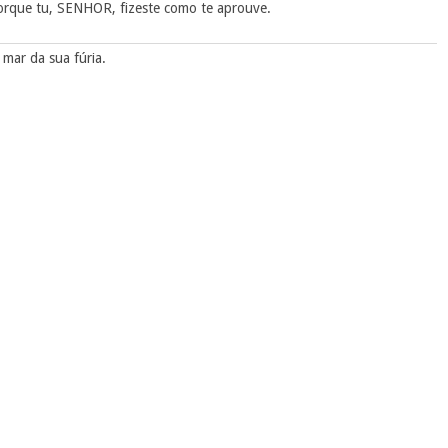
rque tu, SENHOR, fizeste como te aprouve.
 mar da sua fúria.
emor; e ofereceram sacrifício ao SENHOR, e fizeram votos.
agasse a Jonas; e esteve Jonas três dias e três noites nas
peixe.
respondeu; do ventre do inferno gritei, e tu ouviste a minha voz.
es, e a corrente das águas me cercou; todas as tuas ondas e as