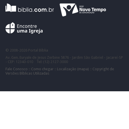
©
2008-
2026 Portal Bíblia
Av. Gen. Euryale de Jesus Zerbine 5876 - Jardim São Gabriel - Jacareí-SP
- CEP: 12340-010 Tel: (12) 2127-3000
Fale Conosco
::
Como chegar
::
Localização (mapa)
::
Copyright de
Versões Bíblicas Utilizadas