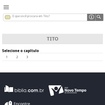
O que você procura em Tito?
Tito
x
TITO
Selecione o capítulo
1
2
3