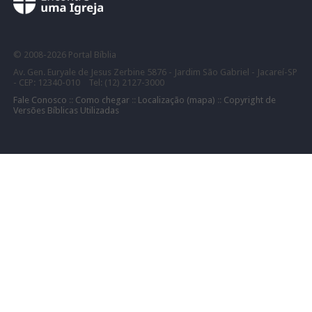
©
2008-
2026 Portal Bíblia
Av. Gen. Euryale de Jesus Zerbine 5876 - Jardim São Gabriel - Jacareí-SP
- CEP: 12340-010 Tel: (12) 2127-3000
Fale Conosco
::
Como chegar
::
Localização (mapa)
::
Copyright de
Versões Bíblicas Utilizadas