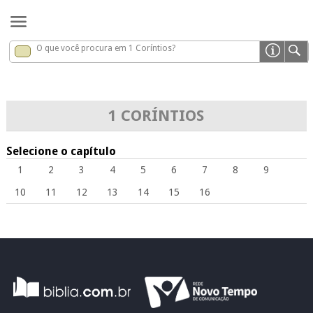
O que você procura em 1 Coríntios?
1 Coríntios
x
1 CORÍNTIOS
Selecione o capítulo
1
2
3
4
5
6
7
8
9
10
11
12
13
14
15
16