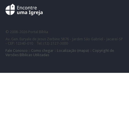
©
2008-
2026 Portal Bíblia
Av. Gen. Euryale de Jesus Zerbine 5876 - Jardim São Gabriel - Jacareí-SP
- CEP: 12340-010 Tel: (12) 2127-3000
Fale Conosco
::
Como chegar
::
Localização (mapa)
::
Copyright de
Versões Bíblicas Utilizadas