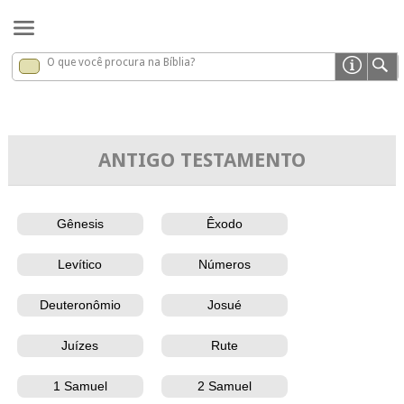
O que você procura na Bíblia?
Bíblia
ANTIGO TESTAMENTO
Gênesis
Êxodo
Levítico
Números
Deuteronômio
Josué
Juízes
Rute
1 Samuel
2 Samuel