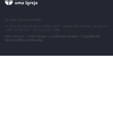
©
2008-
2026 Portal Bíblia
Av. Gen. Euryale de Jesus Zerbine 5876 - Jardim São Gabriel - Jacareí-SP
- CEP: 12340-010 Tel: (12) 2127-3000
Fale Conosco
::
Como chegar
::
Localização (mapa)
::
Copyright de
Versões Bíblicas Utilizadas