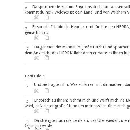
Da sprachen sie zu ihm: Sage uns doch, um wessen will
8
kommst du her? Welches ist dein Land, und von welchem Vo
Er sprach: Ich bin ein Hebräer und fürchte den HERRN
9
gemacht hat.
Da gerieten die Männer in große Furcht und sprache
10
dem Angesicht des HERRN floh; denn er hatte es ihnen ku
Capítulo 1
Und sie fragten ihn: Was sollen wir mit dir machen, 
11
Er sprach zu ihnen: Nehmt mich und werft mich ins M
12
wohl, daß dieser große Sturm um meinetwillen über euch g
Da strengten sich die Leute an, das Ufer wieder zu er
13
ärger gegen sie.