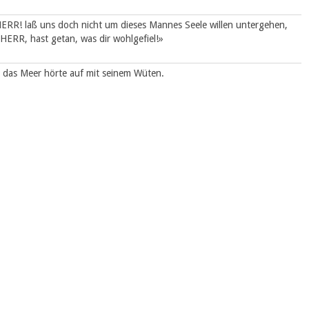
ERR! laß uns doch nicht um dieses Mannes Seele willen untergehen,
HERR, hast getan, was dir wohlgefiel!»
 das Meer hörte auf mit seinem Wüten.
RRN und brachten dem HERRN ein Schlachtopfer und taten
na zu verschlingen; und Jona war im Bauche des Fisches drei Tage
 dem HERRN, seinem Gott, und sprach:
r erhörte mich; aus dem Bauch der Hölle schrie ich, und du hörtest