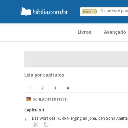
O que você pro
Jonas
x
Livros
Avançado
Leia por capítulos
1
2
3
4
SCHLACHTER (1951)
Capítulo 1
Das Wort des HERRN erging an Jona, den Sohn Amittais
1