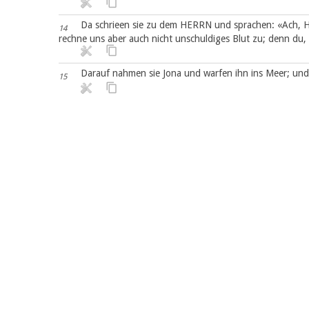
Da schrieen sie zu dem HERRN und sprachen: «Ach, H
14
rechne uns aber auch nicht unschuldiges Blut zu; denn du, 
Darauf nahmen sie Jona und warfen ihn ins Meer; und
15
Da bekamen die Männer große Ehrfurcht vor dem HE
16
Gelübde.
(H2-1) Und der HERR bestellte einen großen Fisch, Jo
17
und drei Nächte lang.
Capítulo 2
(H2-2) Und Jona flehte aus dem Bauch des Fisches zu
1
(H2-3) Als mir angst war, rief ich zu dem HERRN, und e
2
meine Stimme!