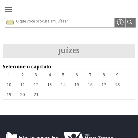
O que você procura em Juízes?
Juízes
x
JUÍZES
Selecione o capítulo
1
2
3
4
5
6
7
8
9
10
11
12
13
14
15
16
17
18
19
20
21