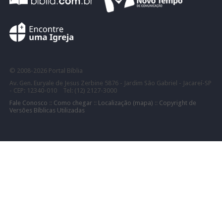
©
2008-
2026 Portal Bíblia
Av. Gen. Euryale de Jesus Zerbine 5876 - Jardim São Gabriel - Jacareí-SP
- CEP: 12340-010 Tel: (12) 2127-3000
Fale Conosco
::
Como chegar
::
Localização (mapa)
::
Copyright de
Versões Bíblicas Utilizadas