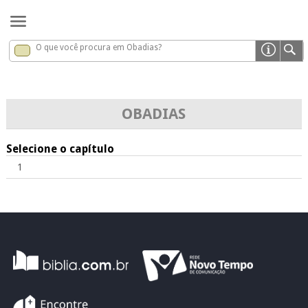
O que você procura em Obadias?
Obadias
x
OBADIAS
Selecione o capítulo
1