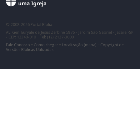
©
2008-
2026 Portal Bíblia
Av. Gen. Euryale de Jesus Zerbine 5876 - Jardim São Gabriel - Jacareí-SP
- CEP: 12340-010 Tel: (12) 2127-3000
Fale Conosco
::
Como chegar
::
Localização (mapa)
::
Copyright de
Versões Bíblicas Utilizadas