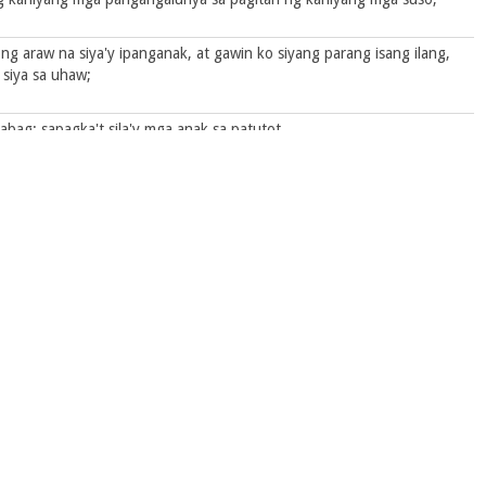
 ng araw na siya'y ipanganak, at gawin ko siyang parang isang ilang,
 siya sa uhaw;
bag; sapagka't sila'y mga anak sa patutot.
ihi sa kanila ay gumawa ng kahiyahiya; sapagka't kaniyang sinabi,
y sa akin ng aking tinapay at ng aking tubig, ng aking lana at ng
 daan, at ako'y gagawa ng bakod laban sa kaniya, na hindi niya,
hindi niya sila aabutan; at hahanapin niya sila, nguni't hindi niya
'y yayaon at babalik sa aking unang asawa; sapagka't naging mabuti
aniya ng trigo, at ng alak, at ng langis, at nagpaparami sa kaniya