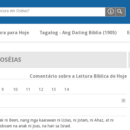
ocura em Oséias?
ura para Hoje
Tagalog - Ang Dating Biblia (1905)
E
OSÉIAS
Comentário sobre a Leitura Bíblica de Hoje
9
10
11
12
13
14
 ni Beeri, nang mga kaarawan ni Uzias, ni Jotam, ni Ahaz, at ni
boam na anak ni Joas, na hari sa Israel.