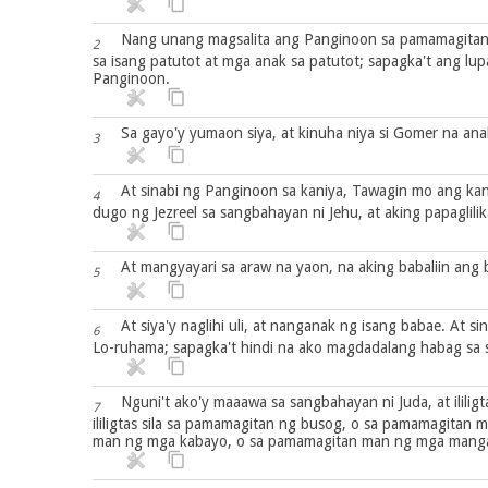
Nang unang magsalita ang Panginoon sa pamamagitan 
2
sa isang patutot at mga anak sa patutot; sapagka't ang l
Panginoon.
Sa gayo'y yumaon siya, at kinuha niya si Gomer na anak 
3
At sinabi ng Panginoon sa kaniya, Tawagin mo ang kani
4
dugo ng Jezreel sa sangbahayan ni Jehu, at aking papaglili
At mangyayari sa araw na yaon, na aking babaliin ang bu
5
At siya'y naglihi uli, at nanganak ng isang babae. At
6
Lo-ruhama; sapagka't hindi na ako magdadalang habag sa sa
Nguni't ako'y maaawa sa sangbahayan ni Juda, at ililig
7
ililigtas sila sa pamamagitan ng busog, o sa pamamagita
man ng mga kabayo, o sa pamamagitan man ng mga mang