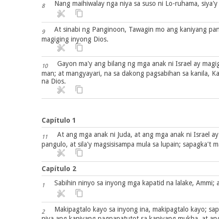
Nang maihiwalay nga niya sa suso ni Lo-ruhama, siya'y 
8
At sinabi ng Panginoon, Tawagin mo ang kaniyang pang
9
magiging inyong Dios.
Gayon ma'y ang bilang ng mga anak ni Israel ay magig
10
man; at mangyayari, na sa dakong pagsabihan sa kanila, Ka
na Dios.
Capítulo 1
At ang mga anak ni Juda, at ang mga anak ni Israel ay 
11
pangulo, at sila'y magsisisampa mula sa lupain; sapagka't m
Capítulo 2
Sabihin ninyo sa inyong mga kapatid na lalake, Ammi;
1
Makipagtalo kayo sa inyong ina, makipagtalo kayo; sapa
2
niya ang kaniyang pagpapatutot sa kaniyang mukha, at an