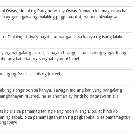
ni Oseas, sinabi ng Panginoon kay Oseas, Yumaon ka, magasawa ka
upain ay gumagawa ng malaking pagpapatutot, na humihiwalay sa
ni Diblaim; at siya'y naglihi, at nanganak sa kaniya ng isang lalake.
yang pangalang Jezreel; sapagka't sangdali pa at aking igaganti ang
katin ang kaharian ng sangbahayan ni Israel.
sog ng Israel sa libis ng Jezreel.
 sinabi ng Panginoon sa kaniya, Tawagin mo ang kaniyang pangalang
ngbahayan ni Israel, na sa anoman ay hindi ko patatawarin sila.
tas ko sila sa pamamagitan ng Panginoon nilang Dios, at hindi ko
n man ng tabak, o sa pamamagitan man ng pagbabaka, o sa pamamagitan
angabayo.