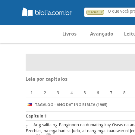
O que você pr
Oséias
x
Livros
Avançado
Leit
Leia por capítulos
1
2
3
4
5
6
7
8
TAGALOG - ANG DATING BIBLIA (1905)
Capítulo 1
Ang salita ng Panginoon na dumating kay Oseas na anak
1
Ezechias, na mga hari sa Juda, at nang mga kaarawan ni Jero