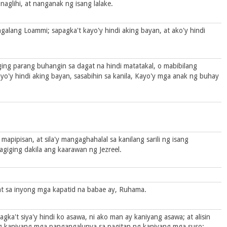
naglihi, at nanganak ng isang lalake.
alang Loammi; sapagka't kayo'y hindi aking bayan, at ako'y hindi
ing parang buhangin sa dagat na hindi matatakal, o mabibilang
yo'y hindi aking bayan, sasabihin sa kanila, Kayo'y mga anak ng buhay
mapipisan, at sila'y mangaghahalal sa kanilang sarili ng isang
agiging dakila ang kaarawan ng Jezreel.
 at sa inyong mga kapatid na babae ay, Ruhama.
gka't siya'y hindi ko asawa, ni ako man ay kaniyang asawa; at alisin
g kaniyang mga pangangalunya sa pagitan ng kaniyang mga suso;