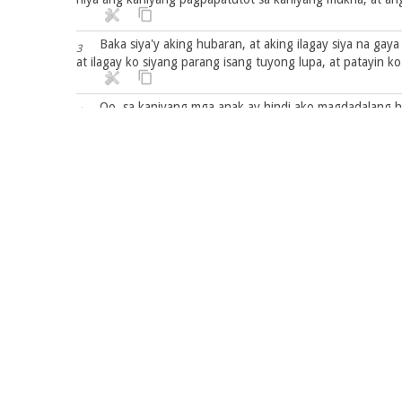
Baka siya'y aking hubaran, at aking ilagay siya na gaya
3
at ilagay ko siyang parang isang tuyong lupa, at patayin ko
Oo, sa kaniyang mga anak ay hindi ako magdadalang ha
4
Sapagka't ang kanilang ina ay nagpatutot; siya na nagl
5
Ako'y susunod sa mga mangingibig sa akin, na nangagbibiga
aking lino, ng langis ko at ng inumin ko.
Kaya't, narito, aking babakuran ng mga tinik ang iyong
6
masusumpungan ang kaniyang mga landas.
At siya'y susunod sa mga mangingibig sa kaniya, nguni't 
7
sila masusumpungan; kung magkagayo'y sasabihin niya, Ako
sa akin kay sa ngayon.
Sapagka't hindi niya naalaman na ako ang nagbigay sa k
8
ng pilak at ginto, na kanilang ginamit kay Baal.