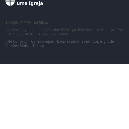
©
2008-
2026 Portal Bíblia
Av. Gen. Euryale de Jesus Zerbine 5876 - Jardim São Gabriel - Jacareí-SP
- CEP: 12340-010 Tel: (12) 2127-3000
Fale Conosco
::
Como chegar
::
Localização (mapa)
::
Copyright de
Versões Bíblicas Utilizadas