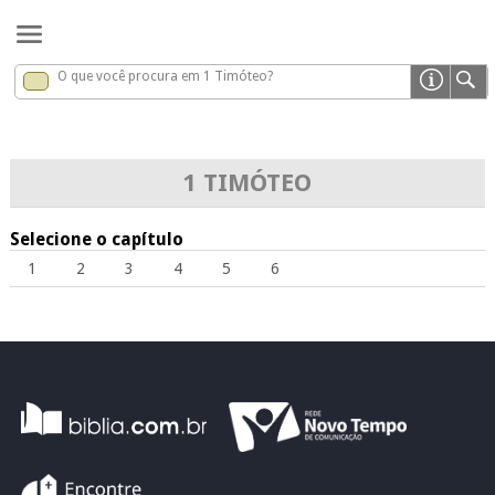
O que você procura em 1 Timóteo?
1 Timóteo
x
1 TIMÓTEO
Selecione o capítulo
1
2
3
4
5
6