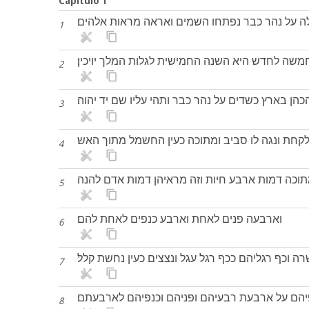
Capítulo 1
ה על נהר כבר נפתחו השמים ואראה מראות אלהים׃
1
משה לחדש היא השנה החמישית לגלות המלך יויכין׃
2
הכהן בארץ כשדים על נהר כבר ותהי עליו שם יד יהוה׃
3
לקחת ונגה לו סביב ומתוכה כעין החשמל מתוך האש׃
4
תוכה דמות ארבע חיות וזה מראיהן דמות אדם להנה׃
5
וארבעה פנים לאחת וארבע כנפים לאחת להם׃
6
רה וכף רגליהם ככף רגל עגל ונצצים כעין נחשת קלל׃
7
יהם על ארבעת רבעיהם ופניהם וכנפיהם לארבעתם׃
8