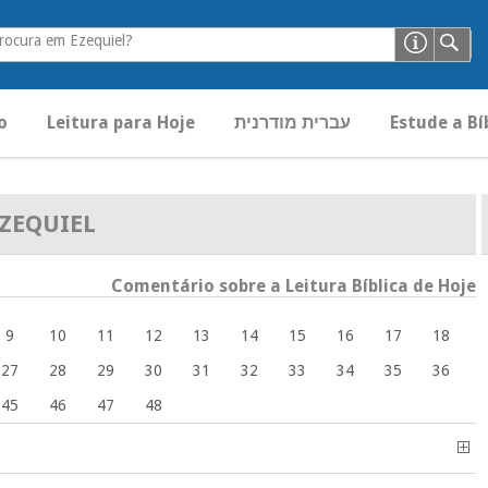
rocura em Ezequiel?
Estude a Bí
עברית מודרנית
Leitura para Hoje
o
ZEQUIEL
Comentário sobre a Leitura Bíblica de Hoje
9
10
11
12
13
14
15
16
17
18
27
28
29
30
31
32
33
34
35
36
45
46
47
48