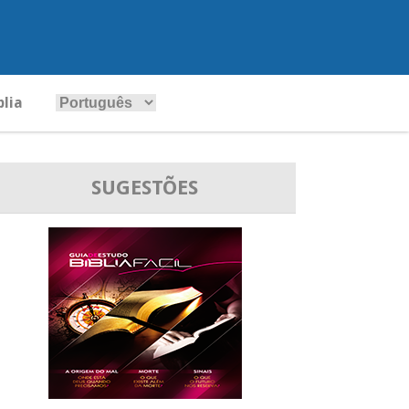
blia
SUGESTÕES