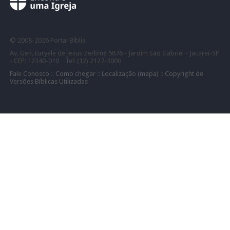
©
2008-
2026 Portal Bíblia
Av. Gen. Euryale de Jesus Zerbine 5876 - Jardim São Gabriel - Jacareí-SP
- CEP: 12340-010 Tel: (12) 2127-3000
Fale Conosco
::
Como chegar
::
Localização (mapa)
::
Copyright de
Versões Bíblicas Utilizadas