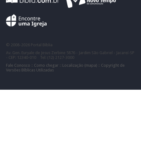
©
2008-
2026 Portal Bíblia
Av. Gen. Euryale de Jesus Zerbine 5876 - Jardim São Gabriel - Jacareí-SP
- CEP: 12340-010 Tel: (12) 2127-3000
Fale Conosco
::
Como chegar
::
Localização (mapa)
::
Copyright de
Versões Bíblicas Utilizadas