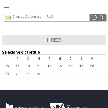
O que você procura em 1 Reis?
1 Reis
x
1 REIS
Selecione o capítulo
1
2
3
4
5
6
7
8
9
10
11
12
13
14
15
16
17
18
19
20
21
22