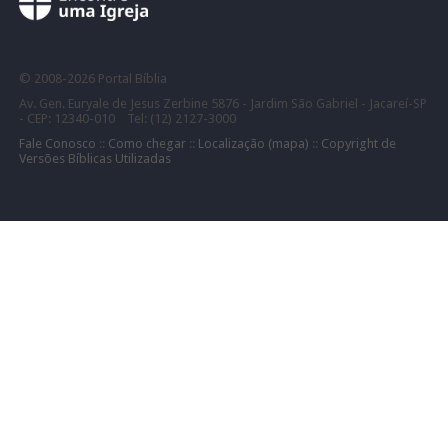
©
2008-
2026 Portal Bíblia
Av. Gen. Euryale de Jesus Zerbine 5876 - Jardim São Gabriel - Jacareí-SP
- CEP: 12340-010 Tel: (12) 2127-3000
Fale Conosco
::
Como chegar
::
Localização (mapa)
::
Copyright de
Versões Bíblicas Utilizadas