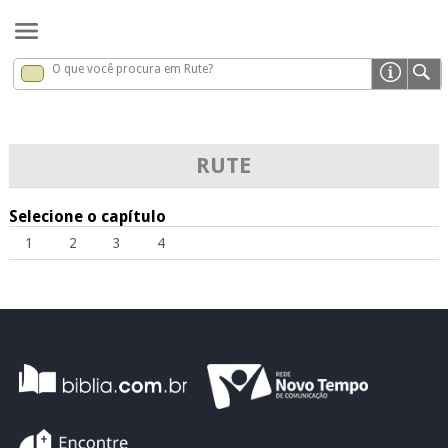
O que você procura em Rute?
Rute
x
RUTE
Selecione o capítulo
1
2
3
4