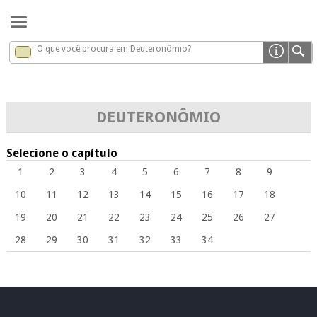
O que você procura em Deuteronômio?
Deuteronômio
x
DEUTERONÔMIO
Selecione o capítulo
1
2
3
4
5
6
7
8
9
10
11
12
13
14
15
16
17
18
19
20
21
22
23
24
25
26
27
28
29
30
31
32
33
34