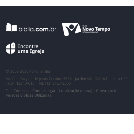
©
2008-
2026 Portal Bíblia
Av. Gen. Euryale de Jesus Zerbine 5876 - Jardim São Gabriel - Jacareí-SP
- CEP: 12340-010 Tel: (12) 2127-3000
Fale Conosco
::
Como chegar
::
Localização (mapa)
::
Copyright de
Versões Bíblicas Utilizadas