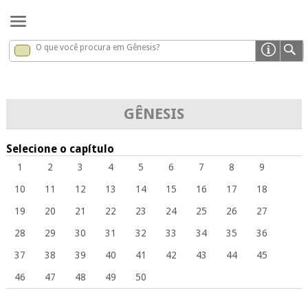
O que você procura em Gênesis?
Gênesis
x
GÊNESIS
Selecione o capítulo
1
2
3
4
5
6
7
8
9
10
11
12
13
14
15
16
17
18
19
20
21
22
23
24
25
26
27
28
29
30
31
32
33
34
35
36
37
38
39
40
41
42
43
44
45
46
47
48
49
50