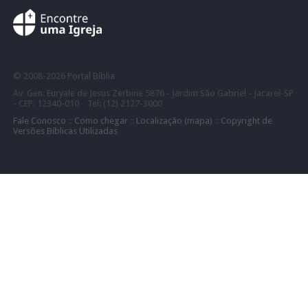
©
2008-
2026 Portal Bíblia
Av. Gen. Euryale de Jesus Zerbine 5876 - Jardim São Gabriel - Jacareí-SP
- CEP: 12340-010 Tel: (12) 2127-3000
Fale Conosco
::
Como chegar
::
Localização (mapa)
::
Copyright de
Versões Bíblicas Utilizadas