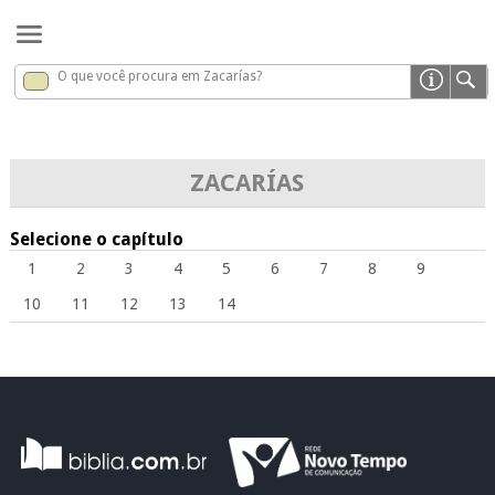
O que você procura em Zacarías?
Zacarías
x
ZACARÍAS
Selecione o capítulo
1
2
3
4
5
6
7
8
9
10
11
12
13
14