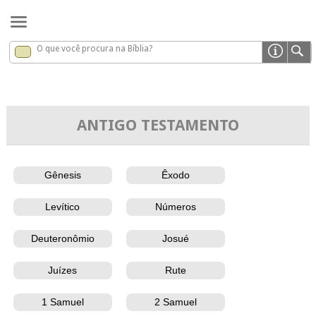
O que você procura na Bíblia?
Bíblia
ANTIGO TESTAMENTO
Gênesis
Êxodo
Levítico
Números
Deuteronômio
Josué
Juízes
Rute
1 Samuel
2 Samuel