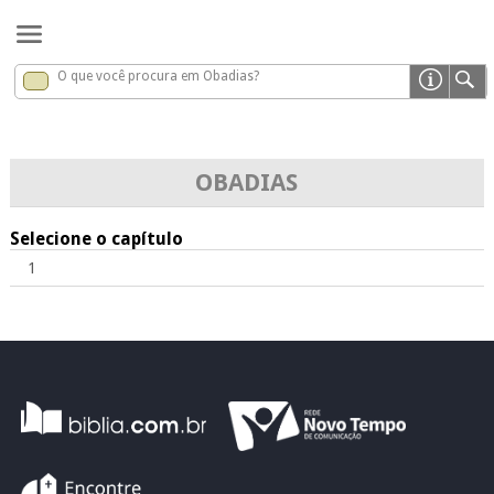
O que você procura em Obadias?
Obadias
x
OBADIAS
Selecione o capítulo
1