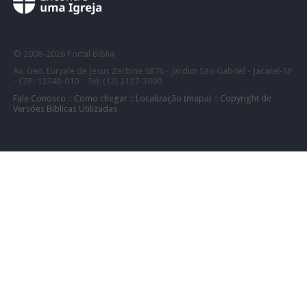
©
2008-
2026 Portal Bíblia
Av. Gen. Euryale de Jesus Zerbine 5876 - Jardim São Gabriel - Jacareí-SP
- CEP: 12340-010 Tel: (12) 2127-3000
Fale Conosco
::
Como chegar
::
Localização (mapa)
::
Copyright de
Versões Bíblicas Utilizadas