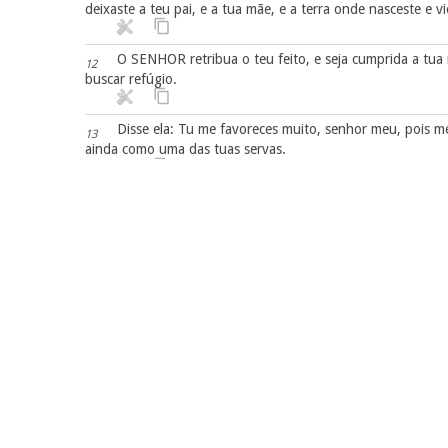
deixaste a teu pai, e a tua mãe, e a terra onde nasceste e
O SENHOR retribua o teu feito, e seja cumprida a tua
12
buscar refúgio.
Disse ela: Tu me favoreces muito, senhor meu, pois m
13
ainda como uma das tuas servas.
À hora de comer, Boaz lhe disse: Achega-te para aqui
14
lado dos segadores, e ele lhe deu grãos tostados de cereais
Levantando-se ela para rebuscar, Boaz deu ordem aos s
15
censureis.
Tirai também dos molhos algumas espigas, e deixai-as
16
Esteve ela apanhando naquele campo até à tarde; deb
17
Tomou-o e veio à cidade; e viu sua sogra o que havia