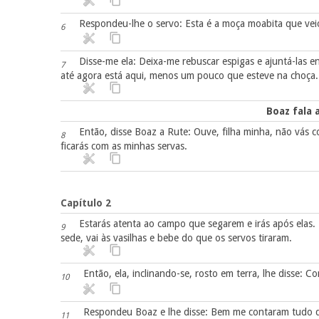
Respondeu-lhe o servo: Esta é a moça moabita que ve
6
Disse-me ela: Deixa-me rebuscar espigas e ajuntá-las e
7
até agora está aqui, menos um pouco que esteve na choça.
Boaz fala
Então, disse Boaz a Rute: Ouve, filha minha, não vás
8
ficarás com as minhas servas.
Capítulo 2
Estarás atenta ao campo que segarem e irás após elas
9
sede, vai às vasilhas e bebe do que os servos tiraram.
Então, ela, inclinando-se, rosto em terra, lhe disse:
10
Respondeu Boaz e lhe disse: Bem me contaram tudo qu
11