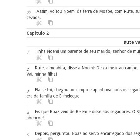
Assim, voltou Noemi da terra de Moabe, com Rute, sua
22
cevada.
Capítulo 2
Rute va
Tinha Noemi um parente de seu marido, senhor de muit
1
Rute, a moabita, disse a Noemi: Deixa-me ir ao campo, 
2
Vai, minha filha!
Ela se foi, chegou ao campo e apanhava após os segado
3
era da família de Elimeleque.
Eis que Boaz veio de Belém e disse aos segadores: O
4
abençoe!
Depois, perguntou Boaz ao servo encarregado dos se
5