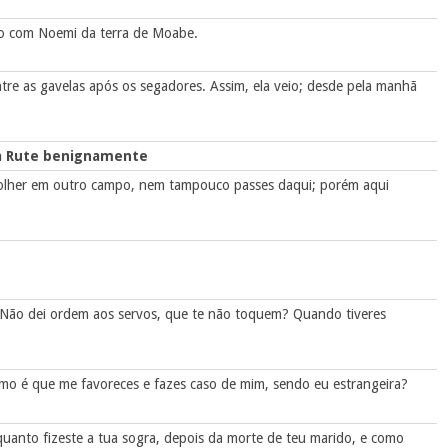
io com Noemi da terra de Moabe.
ntre as gavelas após os segadores. Assim, ela veio; desde pela manhã
 a Rute benignamente
 colher em outro campo, nem tampouco passes daqui; porém aqui
. Não dei ordem aos servos, que te não toquem? Quando tiveres
 Como é que me favoreces e fazes caso de mim, sendo eu estrangeira?
anto fizeste a tua sogra, depois da morte de teu marido, e como