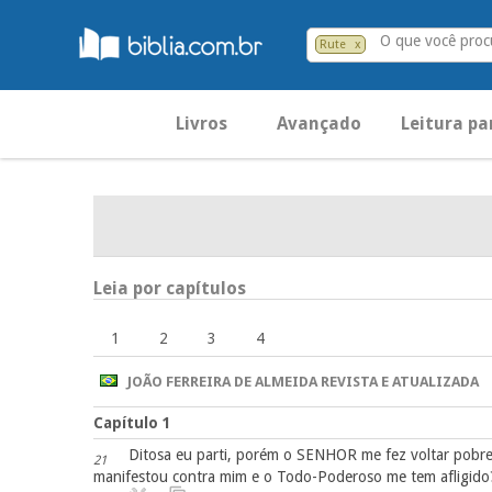
O que você proc
Rute
x
Livros
Avançado
Leitura pa
Leia por capítulos
1
2
3
4
JOÃO FERREIRA DE ALMEIDA REVISTA E ATUALIZADA
Capítulo 1
Ditosa eu parti, porém o SENHOR me fez voltar pobre
21
manifestou contra mim e o Todo-Poderoso me tem afligido