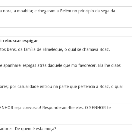
 nora, a moabita; e chegaram a Belém no princípio da sega da
i rebuscar espigar
os bens, da família de Elimeleque, o qual se chamava Boaz.
e apanharei espigas atrás daquele que mo favorecer. Ela lhe disse:
res; por casualidade entrou na parte que pertencia a Boaz, o qual
 SENHOR seja convosco! Responderam-lhe eles: O SENHOR te
gadores: De quem é esta moça?