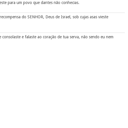
 vieste para um povo que dantes não conhecias.
 recompensa do SENHOR, Deus de Israel, sob cujas asas vieste
e consolaste e falaste ao coração de tua serva, não sendo eu nem
, e come do pão, e molha no vinho o teu bocado. Ela se assentou ao
; ela comeu e se fartou, e ainda lhe sobejou.
eus servos, dizendo: Até entre as gavelas deixai-a colher e não a
, para que as apanhe, e não a repreendais.
ulhou o que apanhara, e foi quase um efa de cevada.
 apanhado; também o que lhe sobejara depois de fartar-se tirou e