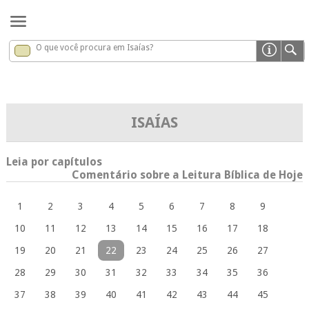
O que você procura em Isaías?
Isaías
x
ISAÍAS
Leia por capítulos
Comentário sobre a Leitura Bíblica de Hoje
1
2
3
4
5
6
7
8
9
10
11
12
13
14
15
16
17
18
19
20
21
22
23
24
25
26
27
28
29
30
31
32
33
34
35
36
37
38
39
40
41
42
43
44
45