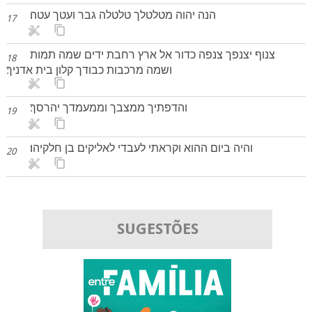
הנה יהוה מטלטלך טלטלה גבר ועטך עטה׃
17
צנוף יצנפך צנפה כדור אל ארץ רחבת ידים שמה תמות
18
ושמה מרכבות כבודך קלון בית אדניך׃
והדפתיך ממצבך וממעמדך יהרסך׃
19
והיה ביום ההוא וקראתי לעבדי לאליקים בן חלקיהו׃
20
SUGESTÕES