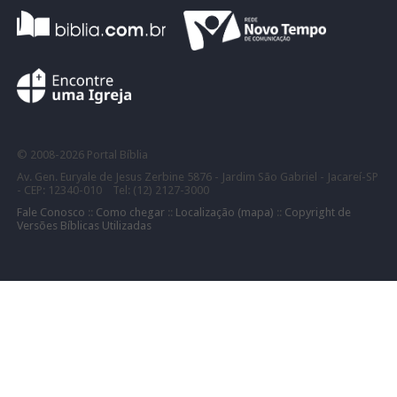
©
2008-
2026 Portal Bíblia
Av. Gen. Euryale de Jesus Zerbine 5876 - Jardim São Gabriel - Jacareí-SP
- CEP: 12340-010 Tel: (12) 2127-3000
Fale Conosco
::
Como chegar
::
Localização (mapa)
::
Copyright de
Versões Bíblicas Utilizadas