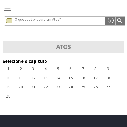
O que você procura em Atos?
Atos
x
ATOS
Selecione o capítulo
1
2
3
4
5
6
7
8
9
10
11
12
13
14
15
16
17
18
19
20
21
22
23
24
25
26
27
28