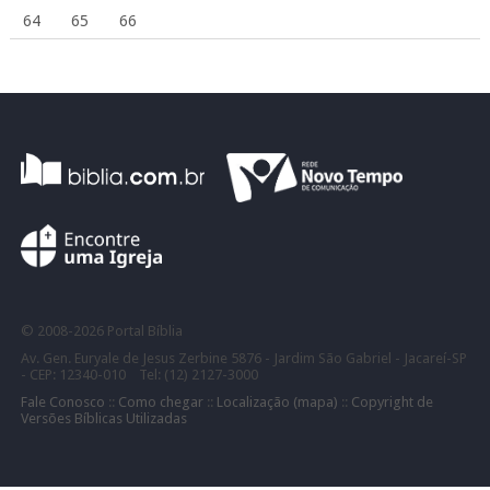
64
65
66
©
2008-
2026 Portal Bíblia
Av. Gen. Euryale de Jesus Zerbine 5876 - Jardim São Gabriel - Jacareí-SP
- CEP: 12340-010 Tel: (12) 2127-3000
Fale Conosco
::
Como chegar
::
Localização (mapa)
::
Copyright de
Versões Bíblicas Utilizadas