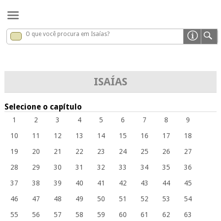
O que você procura em Isaías?
Isaías
x
ISAÍAS
Selecione o capítulo
1
2
3
4
5
6
7
8
9
10
11
12
13
14
15
16
17
18
19
20
21
22
23
24
25
26
27
28
29
30
31
32
33
34
35
36
37
38
39
40
41
42
43
44
45
46
47
48
49
50
51
52
53
54
55
56
57
58
59
60
61
62
63