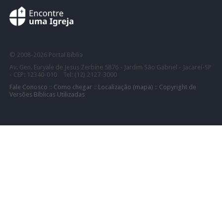
©
2008-
2026 Portal Bíblia
Av. Gen. Euryale de Jesus Zerbine 5876 - Jardim São Gabriel - Jacareí-SP
- CEP: 12340-010 Tel: (12) 2127-3000
Fale Conosco
::
Como chegar
::
Localização (mapa)
::
Copyright de
Versões Bíblicas Utilizadas