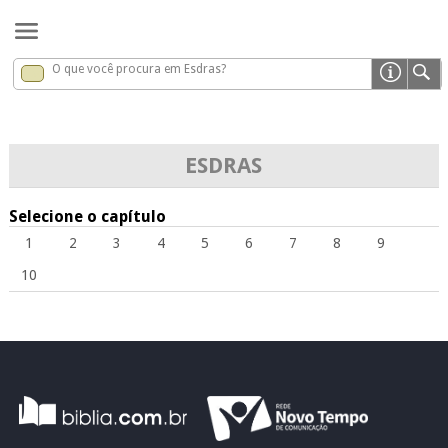
O que você procura em Esdras?
Esdras
x
ESDRAS
Selecione o capítulo
1
2
3
4
5
6
7
8
9
10