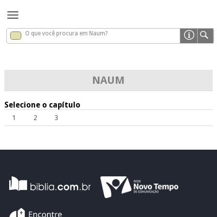
O que você procura em Naum?
Naum
x
NAUM
Selecione o capítulo
1
2
3