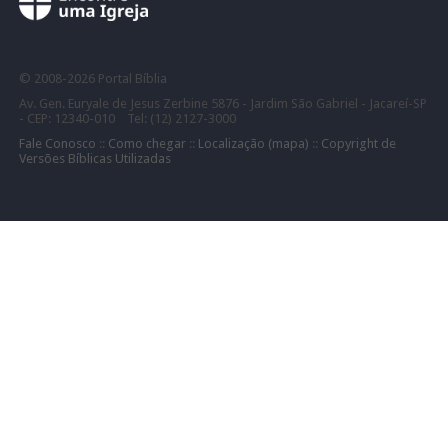
©
2008-
2026 Portal Bíblia
Av. Gen. Euryale de Jesus Zerbine 5876 - Jardim São Gabriel - Jacareí-SP
- CEP: 12340-010 Tel: (12) 2127-3000
Fale Conosco
::
Como chegar
::
Localização (mapa)
::
Copyright de
Versões Bíblicas Utilizadas