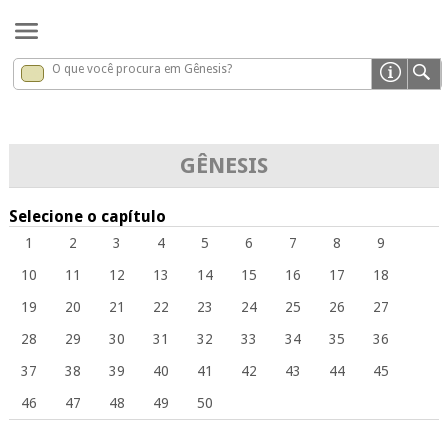
O que você procura em Gênesis?
Gênesis
x
GÊNESIS
Selecione o capítulo
1
2
3
4
5
6
7
8
9
10
11
12
13
14
15
16
17
18
19
20
21
22
23
24
25
26
27
28
29
30
31
32
33
34
35
36
37
38
39
40
41
42
43
44
45
46
47
48
49
50