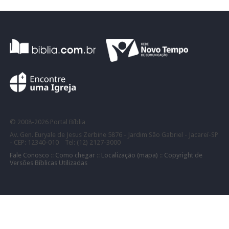
©
2008-
2026 Portal Bíblia
Av. Gen. Euryale de Jesus Zerbine 5876 - Jardim São Gabriel - Jacareí-SP
- CEP: 12340-010 Tel: (12) 2127-3000
Fale Conosco
::
Como chegar
::
Localização (mapa)
::
Copyright de
Versões Bíblicas Utilizadas