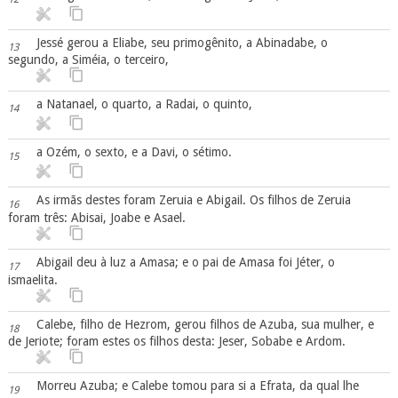
Jessé gerou a Eliabe, seu primogênito, a Abinadabe, o
13
segundo, a Siméia, o terceiro,
a Natanael, o quarto, a Radai, o quinto,
14
a Ozém, o sexto, e a Davi, o sétimo.
15
As irmãs destes foram Zeruia e Abigail. Os filhos de Zeruia
16
foram três: Abisai, Joabe e Asael.
Abigail deu à luz a Amasa; e o pai de Amasa foi Jéter, o
17
ismaelita.
Calebe, filho de Hezrom, gerou filhos de Azuba, sua mulher, e
18
de Jeriote; foram estes os filhos desta: Jeser, Sobabe e Ardom.
Morreu Azuba; e Calebe tomou para si a Efrata, da qual lhe
19