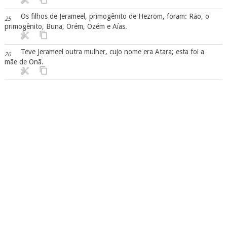
Os filhos de Jerameel, primogênito de Hezrom, foram: Rão, o
25
primogênito, Buna, Orém, Ozém e Aías.
Teve Jerameel outra mulher, cujo nome era Atara; esta foi a
26
mãe de Onã.
Os filhos de Rão, primogênito de Jerameel, foram: Maaz,
27
Jamim e Equer.
Foram os filhos de Onã: Samai e Jada; e os filhos de Samai:
28
Nadabe e Abisur.
A mulher de Abisur chamava-se Abiail e lhe deu a Abã e a
29
Molide.
Os filhos de Nadabe: Selede e Apaim; e Selede morreu sem
30
filhos.