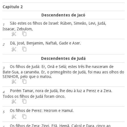
Capítulo 2
Descendentes de Jacó
São estes os filhos de Israel: Rúben, Simeão, Levi, Judá,
1
Issacar, Zebulom,
Dã, José, Benjamim, Naftali, Gade e Aser.
2
Descendentes de Judá
Os filhos de Judá: Er, Onã e Selá; estes três lhe nasceram de
3
Bate-Sua, a cananéia. Er, o primogênito de Judá, foi mau aos olhos do
SENHOR, pelo que o matou.
Porém Tamar, nora de Judá, lhe deu à luz a Perez e a Zera.
4
Todos os filhos de Judá foram cinco.
Os filhos de Perez: Hezrom e Hamul.
5
Os filhos de Zera: Zinri, Etã, Hemã, Calcol e Dara, cinco ao