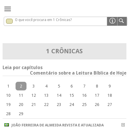
O que você procura em 1 Crônicas?
1 Crônicas
x
1 CRÔNICAS
Leia por capítulos
Comentário sobre a Leitura Bíblica de Hoje
1
2
3
4
5
6
7
8
9
10
11
12
13
14
15
16
17
18
19
20
21
22
23
24
25
26
27
28
29
JOÃO FERREIRA DE ALMEIDA REVISTA E ATUALIZADA