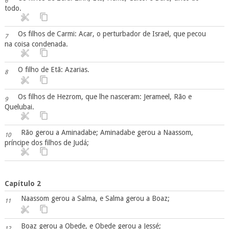
6
todo.
Os filhos de Carmi: Acar, o perturbador de Israel, que pecou
7
na coisa condenada.
O filho de Etã: Azarias.
8
Os filhos de Hezrom, que lhe nasceram: Jerameel, Rão e
9
Quelubai.
Rão gerou a Aminadabe; Aminadabe gerou a Naassom,
10
príncipe dos filhos de Judá;
Capítulo 2
Naassom gerou a Salma, e Salma gerou a Boaz;
11
Boaz gerou a Obede, e Obede gerou a Jessé;
12