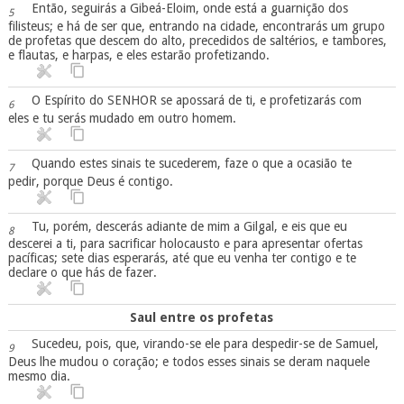
Então, seguirás a Gibeá-Eloim, onde está a guarnição dos
5
filisteus; e há de ser que, entrando na cidade, encontrarás um grupo
de profetas que descem do alto, precedidos de saltérios, e tambores,
e flautas, e harpas, e eles estarão profetizando.
O Espírito do SENHOR se apossará de ti, e profetizarás com
6
eles e tu serás mudado em outro homem.
Quando estes sinais te sucederem, faze o que a ocasião te
7
pedir, porque Deus é contigo.
Tu, porém, descerás adiante de mim a Gilgal, e eis que eu
8
descerei a ti, para sacrificar holocausto e para apresentar ofertas
pacíficas; sete dias esperarás, até que eu venha ter contigo e te
declare o que hás de fazer.
Saul entre os profetas
Sucedeu, pois, que, virando-se ele para despedir-se de Samuel,
9
Deus lhe mudou o coração; e todos esses sinais se deram naquele
mesmo dia.