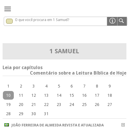
O que você procura em 1 Samuel?
1 Samuel
x
1 SAMUEL
Leia por capítulos
Comentário sobre a Leitura Bíblica de Hoje
1
2
3
4
5
6
7
8
9
10
11
12
13
14
15
16
17
18
19
20
21
22
23
24
25
26
27
28
29
30
31
JOÃO FERREIRA DE ALMEIDA REVISTA E ATUALIZADA