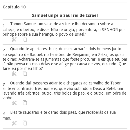
Capítulo 10
Samuel unge a Saul rei de Israel
Tomou Samuel um vaso de azeite, e lho derramou sobre a
1
cabeça, e o beijou, e disse: Não te ungiu, porventura, o SENHOR por
príncipe sobre a sua herança, o povo de Israel?
Quando te apartares, hoje, de mim, acharás dois homens junto
2
ao sepulcro de Raquel, no território de Benjamim, em Zelza, os quais
te dirão: Acharam-se as jumentas que foste procurar, e eis que teu pai
já não pensa no caso delas e se aflige por causa de vós, dizendo: Que
farei eu por meu filho?
Quando dali passares adiante e chegares ao carvalho de Tabor,
3
ali te encontrarão três homens, que vão subindo a Deus a Betel: um
levando três cabritos; outro, três bolos de pão, e o outro, um odre de
vinho.
Eles te saudarão e te darão dois pães, que receberás da sua
4
mão.