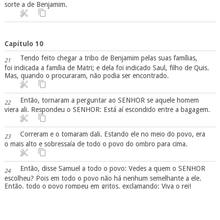
sorte a de Benjamim.
Capítulo 10
Tendo feito chegar a tribo de Benjamim pelas suas famílias,
21
foi indicada a família de Matri; e dela foi indicado Saul, filho de Quis.
Mas, quando o procuraram, não podia ser encontrado.
Então, tornaram a perguntar ao SENHOR se aquele homem
22
viera ali. Respondeu o SENHOR: Está aí escondido entre a bagagem.
Correram e o tomaram dali. Estando ele no meio do povo, era
23
o mais alto e sobressaía de todo o povo do ombro para cima.
Então, disse Samuel a todo o povo: Vedes a quem o SENHOR
24
escolheu? Pois em todo o povo não há nenhum semelhante a ele.
Então, todo o povo rompeu em gritos, exclamando: Viva o rei!
Declarou Samuel ao povo o direito do reino, escreveu-o num
25