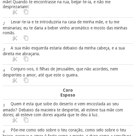
mãe! Quando te encontrasse na rua, beijar-te-ia, e não me
desprezariam!
Levar-te-ia e te introduziria na casa de minha mãe, e tu me
2
ensinarias; eu te daria a beber vinho aromático e mosto das minhas
romãs.
A sua mão esquerda estaria debaixo da minha cabeça, e a sua
3
direita me abraçaria.
Conjuro-vos, ó filhas de Jerusalém, que não acordeis, nem
4
desperteis o amor, até que este o queira.
Coro
Esposo
Quem é esta que sobe do deserto e vem encostada ao seu
5
amado? Debaixo da macieira te despertei, ali esteve tua mãe com
dores; ali esteve com dores aquela que te deu à luz.
Põe-me como selo sobre o teu coração, como selo sobre o teu
6
braço, porque o amor é forte como a morte, e duro como a sepultura,