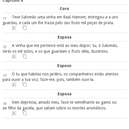
Capítulo 8
Coro
Teve Salomão uma vinha em Baal-Hamom; entregou-a a uns
11
guardas, e cada um lhe trazia pelo seu fruto mil peças de prata.
Esposa
A vinha que me pertence está ao meu dispor; tu, ó Salomão,
12
terás os mil siclos, e os que guardam o fruto dela, duzentos.
Esposo
Ó tu que habitas nos jardins, os companheiros estão atentos
13
para ouvir a tua voz; faze-me, pois, também ouvi-la.
Esposa
Vem depressa, amado meu, faze-te semelhante ao gamo ou
14
ao filho da gazela, que saltam sobre os montes aromáticos.