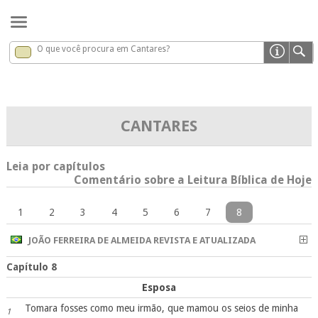
O que você procura em Cantares?
Cantares
x
CANTARES
Leia por capítulos
Comentário sobre a Leitura Bíblica de Hoje
1
2
3
4
5
6
7
8
JOÃO FERREIRA DE ALMEIDA REVISTA E ATUALIZADA
Capítulo 8
Esposa
Tomara fosses como meu irmão, que mamou os seios de minha
1