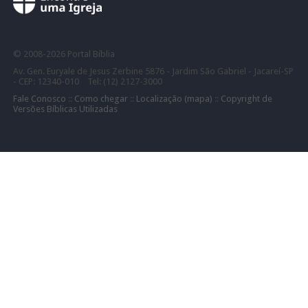
©
2008-
2026 Portal Bíblia
Av. Gen. Euryale de Jesus Zerbine 5876 - Jardim São Gabriel - Jacareí-SP
- CEP: 12340-010 Tel: (12) 2127-3000
Fale Conosco
::
Como chegar
::
Localização (mapa)
::
Copyright de
Versões Bíblicas Utilizadas