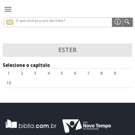
O que você procura em Ester?
Ester
x
ESTER
Selecione o capítulo
1
2
3
4
5
6
7
8
9
10