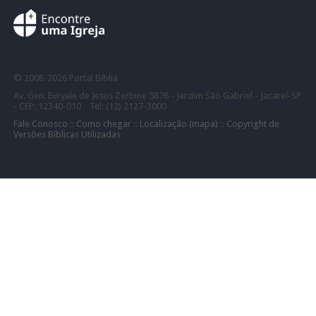
©
2008-
2026 Portal Bíblia
Av. Gen. Euryale de Jesus Zerbine 5876 - Jardim São Gabriel - Jacareí-SP
- CEP: 12340-010 Tel: (12) 2127-3000
Fale Conosco
::
Como chegar
::
Localização (mapa)
::
Copyright de
Versões Bíblicas Utilizadas