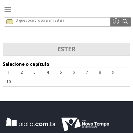
O que você procura em Ester?
Ester
x
ESTER
Selecione o capítulo
1
2
3
4
5
6
7
8
9
10