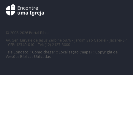
©
2008-
2026 Portal Bíblia
Av. Gen. Euryale de Jesus Zerbine 5876 - Jardim São Gabriel - Jacareí-SP
- CEP: 12340-010 Tel: (12) 2127-3000
Fale Conosco
::
Como chegar
::
Localização (mapa)
::
Copyright de
Versões Bíblicas Utilizadas