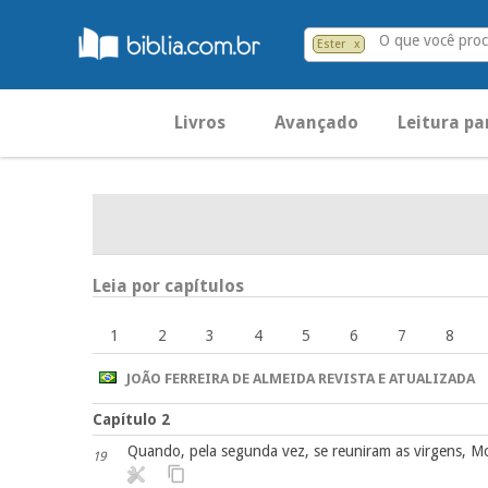
O que você proc
Ester
x
Livros
Avançado
Leitura pa
Leia por capítulos
1
2
3
4
5
6
7
8
JOÃO FERREIRA DE ALMEIDA REVISTA E ATUALIZADA
Capítulo 2
Quando, pela segunda vez, se reuniram as virgens, Mo
19