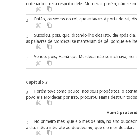
ordenado o rei a respeito dele. Mordecai, porém, não se inc
Então, os servos do rei, que estavam à porta do rei, d
3
Sucedeu, pois, que, dizendo-lhe eles isto, dia após dia
4
as palavras de Mordecai se manteriam de pé, porque ele lhe
Vendo, pois, Hamã que Mordecai não se inclinava, nem 
5
Capítulo 3
Porém teve como pouco, nos seus propósitos, o atenta
6
povo era Mordecai; por isso, procurou Hamã destruir todos
Hamã pretend
No primeiro mês, que é o mês de nisã, no ano duodécimo
7
a dia, mês a mês, até ao duodécimo, que é o mês de adar.