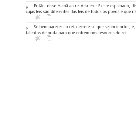
Então, disse Hamã ao rei Assuero: Existe espalhado, d
8
cujas leis são diferentes das leis de todos os povos e que n
Se bem parecer ao rei, decrete-se que sejam mortos, e,
9
talentos de prata para que entrem nos tesouros do rei.
Então, o rei tirou da mão o seu anel, deu-o a Hamã, f
10
e lhe disse: Essa prata seja tua, como também esse po
11
O rei decre
Chamaram, pois, os secretários do rei, no dia treze 
12
sátrapas do rei, aos governadores de todas as províncias e
escrever e a cada povo na sua própria língua. Em nome do r
Enviaram-se as cartas, por intermédio dos correios, a 
13
aniquilassem de vez a todos os judeus, moços e velhos, cr
o mês de adar, e que lhes saqueassem os bens.