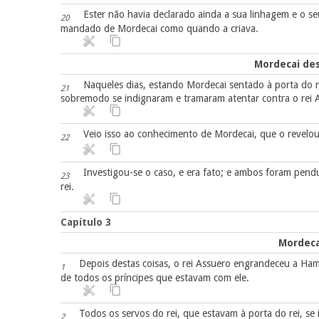
Ester não havia declarado ainda a sua linhagem e o s
20
mandado de Mordecai como quando a criava.
Mordecai de
Naqueles dias, estando Mordecai sentado à porta do re
21
sobremodo se indignaram e tramaram atentar contra o rei 
Veio isso ao conhecimento de Mordecai, que o revelou 
22
Investigou-se o caso, e era fato; e ambos foram pendu
23
rei.
Capítulo 3
Mordeca
Depois destas coisas, o rei Assuero engrandeceu a Hamã
1
de todos os príncipes que estavam com ele.
Todos os servos do rei, que estavam à porta do rei, s
2