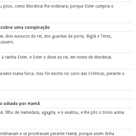
eu povo, como Mordecai lhe ordenara; porque Ester cumpria o
scobre uma conspiração
i, dois eunucos do rei, dos guardas da porta, Bigtã e Teres,
Assuero.
à rainha Ester, e Ester o disse ao rei, em nome de Mordecai.
rados numa forca. Isso foi escrito no Livro das Crônicas, perante o
i odiado por Hamã
, filho de Hamedata, agagita, e o exaltou, e lhe pôs o trono acima
e inclinavam e se prostravam perante Hamã; porque assim tinha