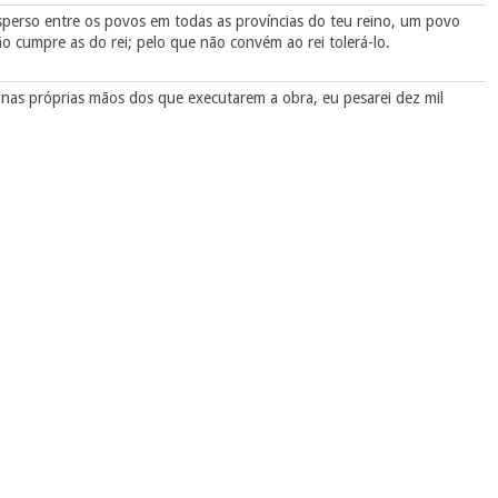
isperso entre os povos em todas as províncias do teu reino, um povo
ão cumpre as do rei; pelo que não convém ao rei tolerá-lo.
 nas próprias mãos dos que executarem a obra, eu pesarei dez mil
ilho de Hamedata, agagita, adversário dos judeus,
vo, para fazeres dele o que melhor for de teu agrado.
ta a morte dos judeus
do primeiro mês, e, segundo ordenou Hamã, tudo se escreveu aos
 aos príncipes de cada povo; a cada província no seu próprio modo de
ei Assuero se escreveu, e com o anel do rei se selou.
todas as províncias do rei, para que se destruíssem, matassem e
ianças e mulheres, em um só dia, no dia treze do duodécimo mês, que é