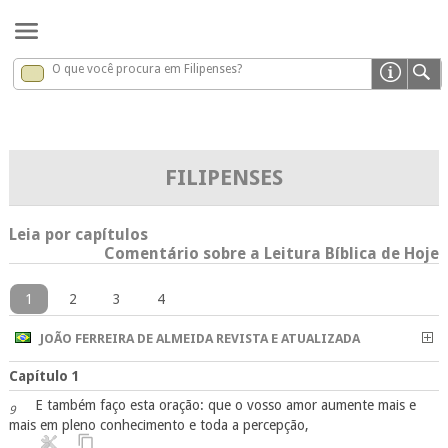
O que você procura em Filipenses?
Filipenses
x
FILIPENSES
Leia por capítulos
Comentário sobre a Leitura Bíblica de Hoje
1
2
3
4
JOÃO FERREIRA DE ALMEIDA REVISTA E ATUALIZADA
Capítulo 1
E também faço esta oração: que o vosso amor aumente mais e
9
mais em pleno conhecimento e toda a percepção,