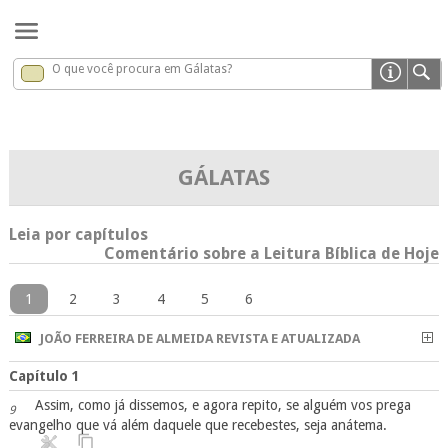
O que você procura em Gálatas?
Gálatas
x
GÁLATAS
Leia por capítulos
Comentário sobre a Leitura Bíblica de Hoje
1
2
3
4
5
6
JOÃO FERREIRA DE ALMEIDA REVISTA E ATUALIZADA
Capítulo 1
Assim, como já dissemos, e agora repito, se alguém vos prega
9
evangelho que vá além daquele que recebestes, seja anátema.