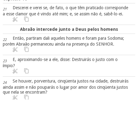
Descerei e verei se, de fato, o que têm praticado corresponde
21
a esse clamor que é vindo até mim; e, se assim não é, sabê-lo-ei.
Abraão intercede junto a Deus pelos homens
Então, partiram dali aqueles homens e foram para Sodoma;
22
porém Abraão permaneceu ainda na presença do SENHOR.
E, aproximando-se a ele, disse: Destruirás o justo com o
23
ímpio?
Se houver, porventura, cinqüenta justos na cidade, destruirás
24
ainda assim e não pouparás o lugar por amor dos cinqüenta justos
que nela se encontram?
Longe de ti o fazeres tal coisa, matares o justo com o ímpio,
25
como se o justo fosse igual ao ímpio; longe de ti. Não fará justiça o
Juiz de toda a terra?
Então, disse o SENHOR: Se eu achar em Sodoma cinqüenta
26