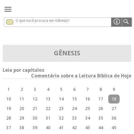
O que você procura em Gênesis?
Gênesis
x
GÊNESIS
Leia por capítulos
Comentário sobre a Leitura Bíblica de Hoje
1
2
3
4
5
6
7
8
9
10
11
12
13
14
15
16
17
18
19
20
21
22
23
24
25
26
27
28
29
30
31
32
33
34
35
36
37
38
39
40
41
42
43
44
45