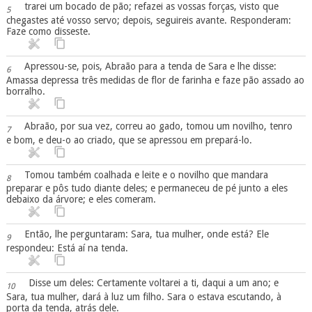
trarei um bocado de pão; refazei as vossas forças, visto que
5
chegastes até vosso servo; depois, seguireis avante. Responderam:
Faze como disseste.
Apressou-se, pois, Abraão para a tenda de Sara e lhe disse:
6
Amassa depressa três medidas de flor de farinha e faze pão assado ao
borralho.
Abraão, por sua vez, correu ao gado, tomou um novilho, tenro
7
e bom, e deu-o ao criado, que se apressou em prepará-lo.
Tomou também coalhada e leite e o novilho que mandara
8
preparar e pôs tudo diante deles; e permaneceu de pé junto a eles
debaixo da árvore; e eles comeram.
Então, lhe perguntaram: Sara, tua mulher, onde está? Ele
9
respondeu: Está aí na tenda.
Disse um deles: Certamente voltarei a ti, daqui a um ano; e
10
Sara, tua mulher, dará à luz um filho. Sara o estava escutando, à
porta da tenda, atrás dele.