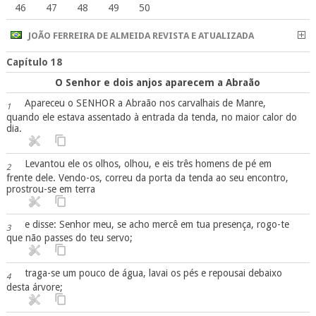
46
47
48
49
50
JOÃO FERREIRA DE ALMEIDA REVISTA E ATUALIZADA
Capítulo 18
O Senhor e dois anjos aparecem a Abraão
Apareceu o SENHOR a Abraão nos carvalhais de Manre,
1
quando ele estava assentado à entrada da tenda, no maior calor do
dia.
Levantou ele os olhos, olhou, e eis três homens de pé em
2
frente dele. Vendo-os, correu da porta da tenda ao seu encontro,
prostrou-se em terra
e disse: Senhor meu, se acho mercê em tua presença, rogo-te
3
que não passes do teu servo;
traga-se um pouco de água, lavai os pés e repousai debaixo
4
desta árvore;