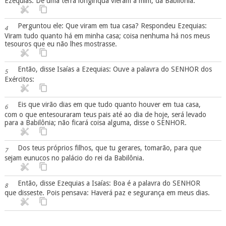
Ezequias: De uma terra longínqua vieram a mim, da Babilônia.
Perguntou ele: Que viram em tua casa? Respondeu Ezequias:
4
Viram tudo quanto há em minha casa; coisa nenhuma há nos meus
tesouros que eu não lhes mostrasse.
Então, disse Isaías a Ezequias: Ouve a palavra do SENHOR dos
5
Exércitos:
Eis que virão dias em que tudo quanto houver em tua casa,
6
com o que entesouraram teus pais até ao dia de hoje, será levado
para a Babilônia; não ficará coisa alguma, disse o SENHOR.
Dos teus próprios filhos, que tu gerares, tomarão, para que
7
sejam eunucos no palácio do rei da Babilônia.
Então, disse Ezequias a Isaías: Boa é a palavra do SENHOR
8
que disseste. Pois pensava: Haverá paz e segurança em meus dias.