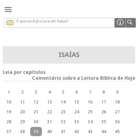
O que você procura em Isaías?
Isaías
x
ISAÍAS
Leia por capítulos
Comentário sobre a Leitura Bíblica de Hoje
1
2
3
4
5
6
7
8
9
10
11
12
13
14
15
16
17
18
19
20
21
22
23
24
25
26
27
28
29
30
31
32
33
34
35
36
37
38
39
40
41
42
43
44
45