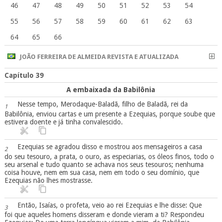
46
47
48
49
50
51
52
53
54
55
56
57
58
59
60
61
62
63
64
65
66
JOÃO FERREIRA DE ALMEIDA REVISTA E ATUALIZADA
Capítulo 39
A embaixada da Babilônia
Nesse tempo, Merodaque-Baladã, filho de Baladã, rei da
1
Babilônia, enviou cartas e um presente a Ezequias, porque soube que
estivera doente e já tinha convalescido.
Ezequias se agradou disso e mostrou aos mensageiros a casa
2
do seu tesouro, a prata, o ouro, as especiarias, os óleos finos, todo o
seu arsenal e tudo quanto se achava nos seus tesouros; nenhuma
coisa houve, nem em sua casa, nem em todo o seu domínio, que
Ezequias não lhes mostrasse.
Então, Isaías, o profeta, veio ao rei Ezequias e lhe disse: Que
3
foi que aqueles homens disseram e donde vieram a ti? Respondeu