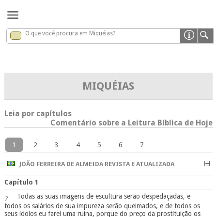
O que você procura em Miquéias?
Miquéias
x
MIQUÉIAS
Leia por capítulos
Comentário sobre a Leitura Bíblica de Hoje
1
2
3
4
5
6
7
JOÃO FERREIRA DE ALMEIDA REVISTA E ATUALIZADA
Capítulo 1
Todas as suas imagens de escultura serão despedaçadas, e
7
todos os salários de sua impureza serão queimados, e de todos os
seus ídolos eu farei uma ruína, porque do preço da prostituição os