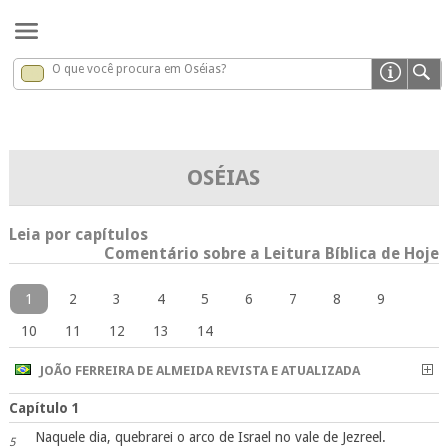
O que você procura em Oséias?
Oséias
x
OSÉIAS
Leia por capítulos
Comentário sobre a Leitura Bíblica de Hoje
1
2
3
4
5
6
7
8
9
10
11
12
13
14
JOÃO FERREIRA DE ALMEIDA REVISTA E ATUALIZADA
Capítulo 1
Naquele dia, quebrarei o arco de Israel no vale de Jezreel.
5