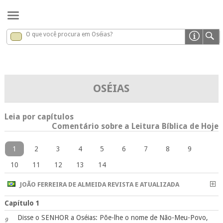
O que você procura em Oséias?
Oséias
x
OSÉIAS
Leia por capítulos
Comentário sobre a Leitura Bíblica de Hoje
1
2
3
4
5
6
7
8
9
10
11
12
13
14
JOÃO FERREIRA DE ALMEIDA REVISTA E ATUALIZADA
Capítulo 1
Disse o SENHOR a Oséias: Põe-lhe o nome de Não-Meu-Povo,
9