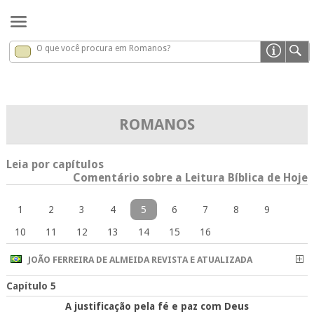
O que você procura em Romanos?
Romanos
x
ROMANOS
Leia por capítulos
Comentário sobre a Leitura Bíblica de Hoje
1
2
3
4
5
6
7
8
9
10
11
12
13
14
15
16
JOÃO FERREIRA DE ALMEIDA REVISTA E ATUALIZADA
Capítulo 5
A justificação pela fé e paz com Deus