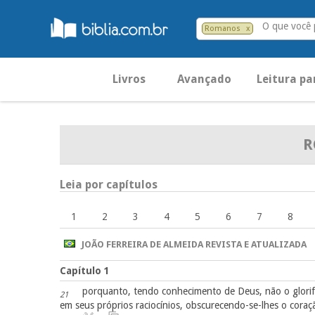
O que você
Romanos
x
Livros
Avançado
Leitura pa
R
Leia por capítulos
1
2
3
4
5
6
7
8
JOÃO FERREIRA DE ALMEIDA REVISTA E ATUALIZADA
Capítulo 1
porquanto, tendo conhecimento de Deus, não o glorif
21
em seus próprios raciocínios, obscurecendo-se-lhes o coraç