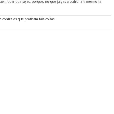
uem quer que sejas; porque, no que julgas a outro, a ti mesmo te
contra os que praticam tais coisas.
 e fazes as mesmas, pensas que te livrarás do juízo de Deus?
 e longanimidade, ignorando que a bondade de Deus é que te conduz
las contra ti mesmo ira para o dia da ira e da revelação do justo
ocuram glória, honra e incorruptibilidade;
 verdade e obedecem à injustiça.