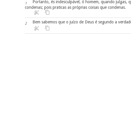
Portanto, és indesculpável, ó homem, quando julgas, q
1
condenas; pois praticas as próprias coisas que condenas.
Bem sabemos que o juízo de Deus é segundo a verdade 
2
Tu, ó homem, que condenas os que praticam tais coisas
3
Ou desprezas a riqueza da sua bondade, e tolerância,
4
ao arrependimento?
Mas, segundo a tua dureza e coração impenitente, acumu
5
juízo de Deus,
que retribuirá a cada um segundo o seu procedimento:
6
a vida eterna aos que, perseverando em fazer o bem, pr
7
mas ira e indignação aos facciosos, que desobedecem à
8