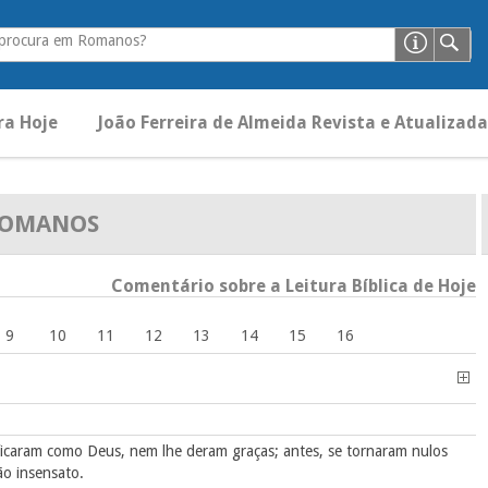
 procura em Romanos?
ra Hoje
João Ferreira de Almeida Revista e Atualizada
OMANOS
Comentário sobre a Leitura Bíblica de Hoje
9
10
11
12
13
14
15
16
icaram como Deus, nem lhe deram graças; antes, se tornaram nulos
ão insensato.