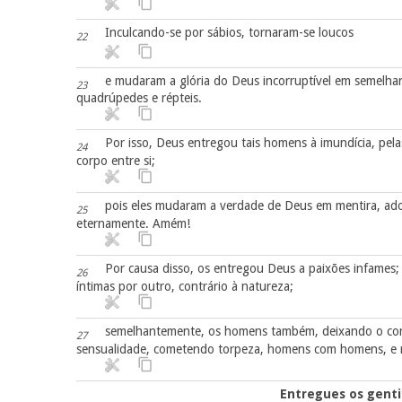
Inculcando-se por sábios, tornaram-se loucos
22
e mudaram a glória do Deus incorruptível em semelh
23
quadrúpedes e répteis.
Por isso, Deus entregou tais homens à imundícia, pel
24
corpo entre si;
pois eles mudaram a verdade de Deus em mentira, ador
25
eternamente. Amém!
Por causa disso, os entregou Deus a paixões infames
26
íntimas por outro, contrário à natureza;
semelhantemente, os homens também, deixando o con
27
sensualidade, cometendo torpeza, homens com homens, e r
Entregues os genti